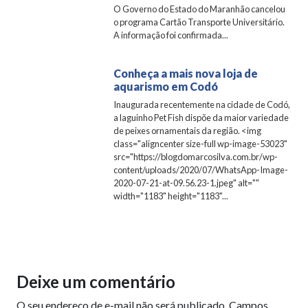
O Governo do Estado do Maranhão cancelou
o programa Cartão Transporte Universitário.
A informação foi confirmada...
Conheça a mais nova loja de
aquarismo em Codó
Inaugurada recentemente na cidade de Codó,
a laguinho Pet Fish dispõe da maior variedade
de peixes ornamentais da região. <img
class="aligncenter size-full wp-image-53023"
src="https://blogdomarcosilva.com.br/wp-
content/uploads/2020/07/WhatsApp-Image-
2020-07-21-at-09.56.23-1.jpeg" alt=""
width="1183" height="1183"...
Deixe um comentário
O seu endereço de e-mail não será publicado.
Campos