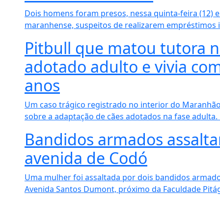
Dois homens foram presos, nessa quinta-feira (12) 
maranhense, suspeitos de realizarem empréstimos i
Pitbull que matou tutora 
adotado adulto e vivia com
anos
Um caso trágico registrado no interior do Maranhão
sobre a adaptação de cães adotados na fase adulta. 
Bandidos armados assalt
avenida de Codó
Uma mulher foi assaltada por dois bandidos armados 
Avenida Santos Dumont, próximo da Faculdade Pitág