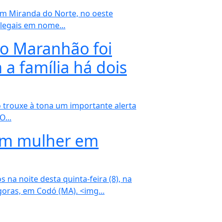
em Miranda do Norte, no oeste
legais em nome...
no Maranhão foi
 a família há dois
 trouxe à tona um importante alerta
O...
am mulher em
na noite desta quinta-feira (8), na
oras, em Codó (MA). <img...