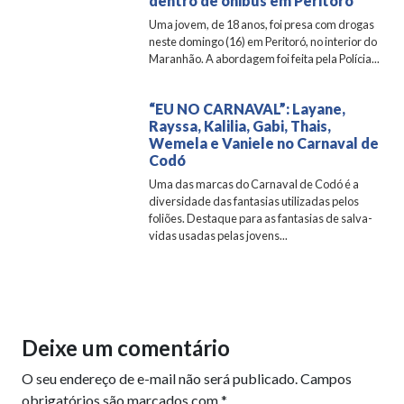
dentro de ônibus em Peritoró
Uma jovem, de 18 anos, foi presa com drogas
neste domingo (16) em Peritoró, no interior do
Maranhão. A abordagem foi feita pela Polícia...
“EU NO CARNAVAL”: Layane,
Rayssa, Kalilia, Gabi, Thais,
Wemela e Vaniele no Carnaval de
Codó
Uma das marcas do Carnaval de Codó é a
diversidade das fantasias utilizadas pelos
foliões. Destaque para as fantasias de salva-
vidas usadas pelas jovens...
Deixe um comentário
O seu endereço de e-mail não será publicado.
Campos
obrigatórios são marcados com
*