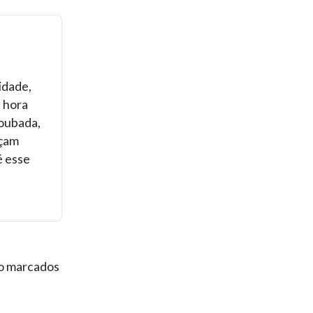
idade,
a hora
roubada,
açam
é esse
ão marcados