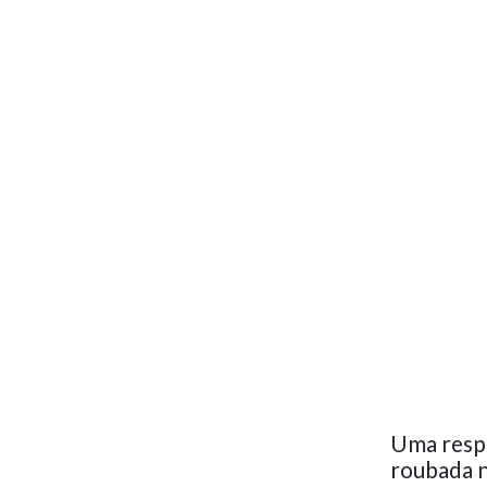
Uma respo
roubada 