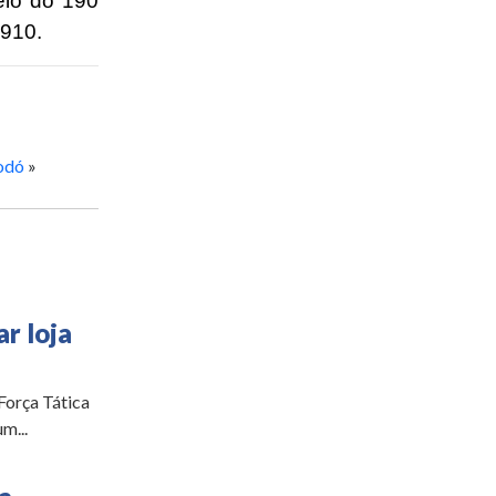
eio do 190
2910.
Codó
»
r loja
 Força Tática
m...