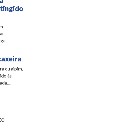
a
tingido
em
ou
a...
caxeira
a ou aipim,
ido às
da,...
to