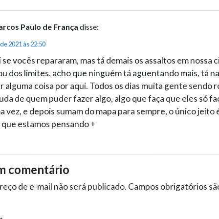
rcos Paulo de França
disse:
de 2021 às 22:50
 se vocês repararam, mas tá demais os assaltos em nossa c
ou dos limites, acho que ninguém tá aguentando mais, tá n
r alguma coisa por aqui. Todos os dias muita gente sendo 
uda de quem puder fazer algo, algo que faça que eles só f
a vez, e depois sumam do mapa para sempre, o único jeito 
que estamos pensando +
m comentário
eço de e-mail não será publicado.
Campos obrigatórios s