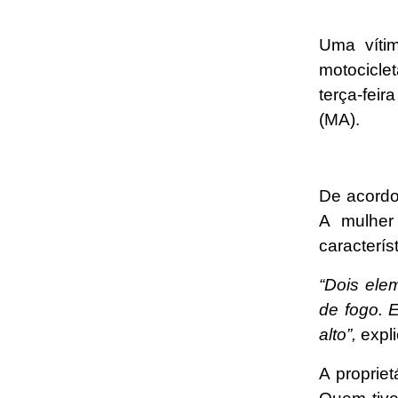
Uma víti
motocicle
terça-feir
(MA).
De acordo
A mulher
caracterís
“Dois ele
de fogo. 
alto”,
expli
A proprie