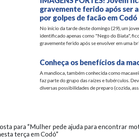
IMAGENS FORTES! Jovem fic
gravemente ferido após ser a
por golpes de facão em Codó
No início da tarde deste domingo (29), um jov
identificado apenas como "Nego do Biata", fic
gravemente ferido após se envolver em uma brig
Conheça os benefícios da ma
A mandioca, também conhecida como macaxeir
faz parte do grupo das raízes e tubérculos. Dev
diversas possibilidades de preparo (cozida, assa
sta para “Mulher pede ajuda para encontrar mo
nesta terça em Codó”