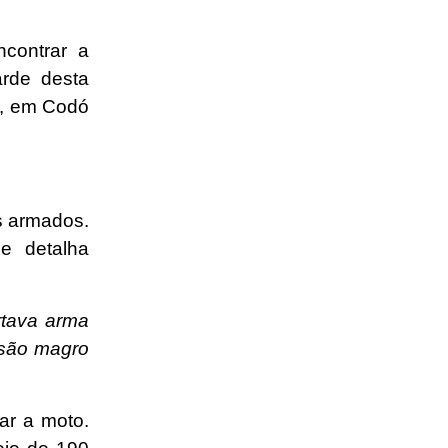
contrar a
arde desta
ia, em Codó
s armados.
e detalha
rtava arma
 são magro
ar a moto.