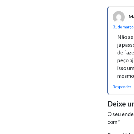
Ma
31 de março 
Não sei
já pass
de faze
peço aj
isso um
mesmo 
Responder
Deixe u
O seu ender
com
*