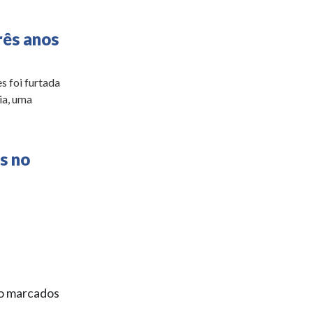
rês anos
s foi furtada
ia, uma
s no
ão marcados