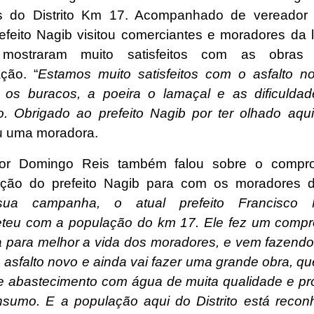
s do Distrito Km 17. Acompanhado de vereador
refeito Nagib visitou comerciantes e moradores da l
mostraram muito satisfeitos com as obras
ção. “
Estamos muito satisfeitos com o asfalto n
os buracos, a poeira o lamaçal e as dificulda
. Obrigado ao prefeito Nagib por ter olhado aqu
u uma moradora.
or Domingo Reis também falou sobre o compr
ração do prefeito Nagib para com os moradores 
ua campanha, o atual prefeito Francisco 
teu com a população do km 17. Ele fez um compr
a para melhor a vida dos moradores, e vem fazendo 
 asfalto novo e ainda vai fazer uma grande obra, qu
e abastecimento com água de muita qualidade e pró
sumo. E a população aqui do Distrito está reco