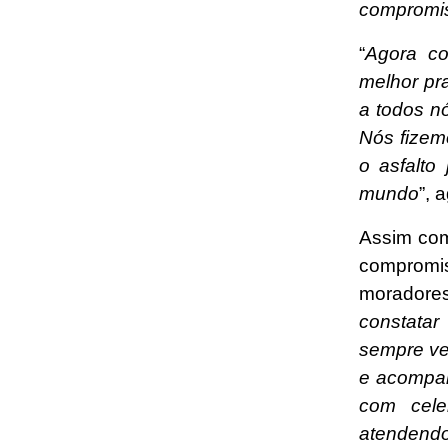
compromiss
“
Agora co
melhor pr
a todos n
Nós fizem
o asfalto
mundo
”, 
Assim como
compromi
moradores
constata
sempre ve
e acompan
com cele
atendendo