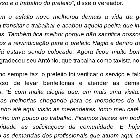
o e o trabalho do prefeito”
, disse o vereador.
m o asfalto novo melhorou demais a vida da ge
a transitar e trabalhar e acabou aquela poeira que 
ós. Também fica melhor porque não sacrifica nossos
os a reivindicação para o prefeito Nagib e dentro d
 já estava sendo colocado. Agora ficou muito bo
agradeceu seu Antônio, que trabalha como taxista no
 sempre faz, o prefeito foi verificar o serviço e fa
sso de levar benfeitorias e atender as dem
. “
É com muita alegria que, em mais uma visit
r as melhorias chegando para os moradores do 
nho até aqui, visito as merendeiras, tomo meu caf
ho um pouco do trabalho. Ficamos felizes em pod
ridade as solicitações da comunidade. E hoj
 as demandas dos profissionais que atuam aqui, 