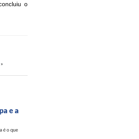
 concluiu o
»
pa e a
a é o que