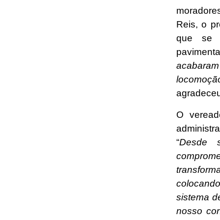
moradore
Reis, o p
que se 
pavimenta
acabaram 
locomoção
agradece
O veread
administ
“
Desde s
comprome
transform
colocando
sistema d
nosso con