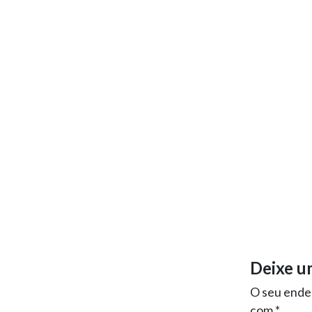
Deixe u
O seu ender
com
*