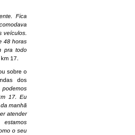
nte. Fica
incomodava
 veículos.
e 48 horas
m pra todo
 km 17.
lou sobre o
andas dos
a, podemos
km 17. Eu
é da manhã
er atender
e estamos
como o seu