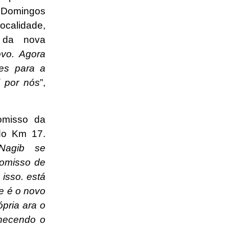
 Domingos
ocalidade,
 da nova
ovo. Agora
des para a
i por nós
”,
omisso da
do Km 17.
Nagib se
omisso de
isso. está
e é o novo
pria ara o
nhecendo o