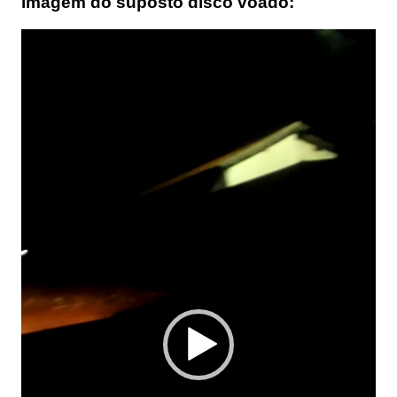
imagem do suposto disco voado:
Tocador
de
vídeo