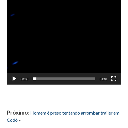
00:00
01:01
Próximo:
Homem é preso tentando arrombar trailer em
Codó
»