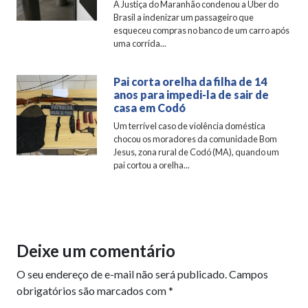
A Justiça do Maranhão condenou a Uber do
Brasil a indenizar um passageiro que
esqueceu compras no banco de um carro após
uma corrida...
Pai corta orelha da filha de 14
anos para impedi-la de sair de
casa em Codó
Um terrível caso de violência doméstica
chocou os moradores da comunidade Bom
Jesus, zona rural de Codó (MA), quando um
pai cortou a orelha...
Deixe um comentário
O seu endereço de e-mail não será publicado.
Campos
obrigatórios são marcados com
*