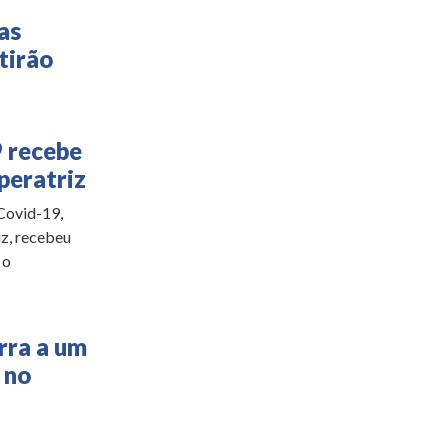
as
tirão
9 recebe
peratriz
 Covid-19,
z, recebeu
 o
rra a um
 no