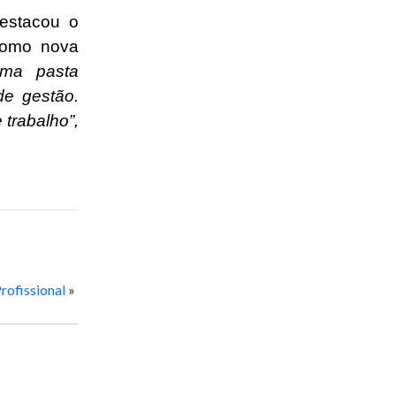
estacou o
como nova
ma pasta
de gestão.
trabalho”,
rofissional
»