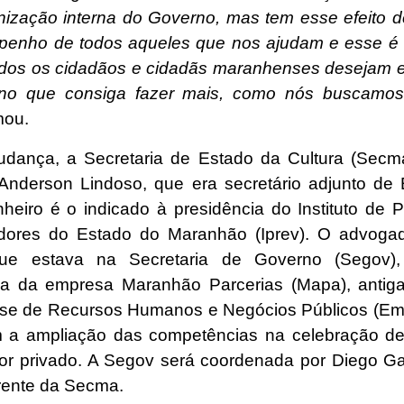
nização interna do Governo, mas tem esse efeito d
enho de todos aqueles que nos ajudam e esse é o
dos os cidadãos e cidadãs maranhenses desejam
no que consiga fazer mais, como nós buscamos
mou.
ança, a Secretaria de Estado da Cultura (Secma
Anderson Lindoso, que era secretário adjunto de
heiro é o indicado à presidência do Instituto de P
dores do Estado do Maranhão (Iprev). O advoga
ue estava na Secretaria de Governo (Segov)
ia da empresa Maranhão Parcerias (Mapa), anti
e de Recursos Humanos e Negócios Públicos (Em
 a ampliação das competências na celebração de
or privado. A Segov será coordenada por Diego Ga
frente da Secma.