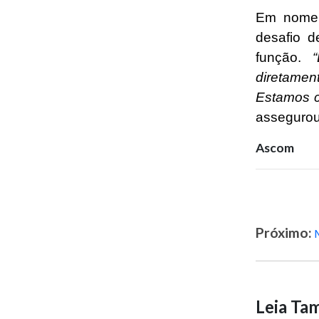
Em nome 
desafio 
função.
“É
diretamen
Estamos c
assegurou
Ascom
Próximo:
Leia T