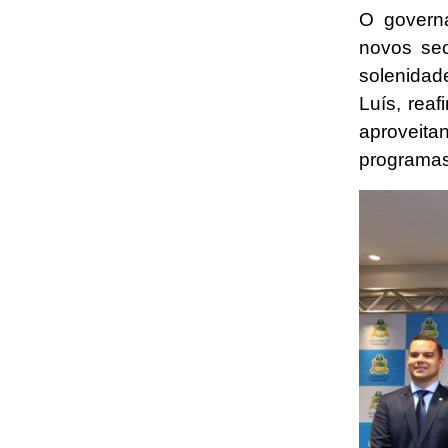
O governa
novos sec
solenida
Luís, rea
aproveitan
programas