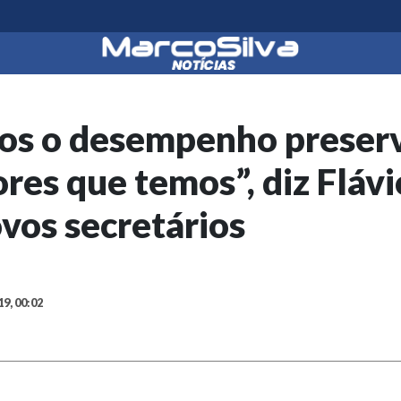
s o desempenho preser
res que temos”, diz Fláv
vos secretários
19, 00:02