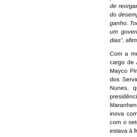
de reorga
do desemp
ganho. To
um gover
dias”,
afir
Com a mud
cargo de 
Mayco Pin
dos Servi
Nunes, q
presidênc
Maranhens
inova com
com o set
estava à 