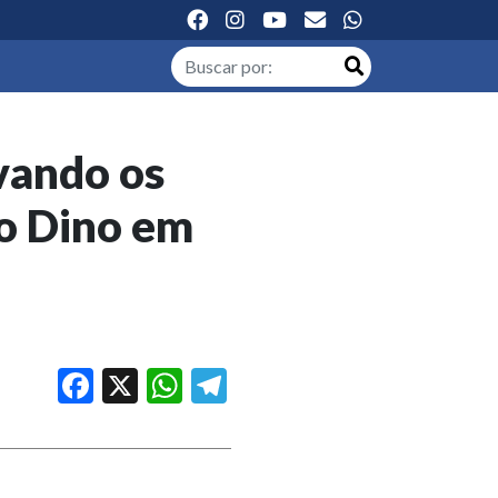
vando os
io Dino em
Facebook
X
WhatsApp
Telegram