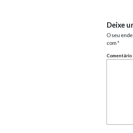
Deixe u
O seu ender
com
*
Comentário