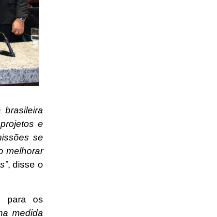
brasileira
projetos e
issões se
o melhorar
s”
, disse o
s para os
ma medida