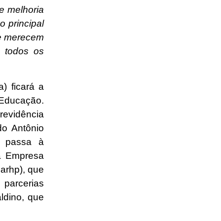
e melhoria
 principal
 e merecem
 todos os
) ficará a
 Educação.
revidência
do Antônio
, passa à
ga Empresa
arhp), que
 parcerias
ldino, que