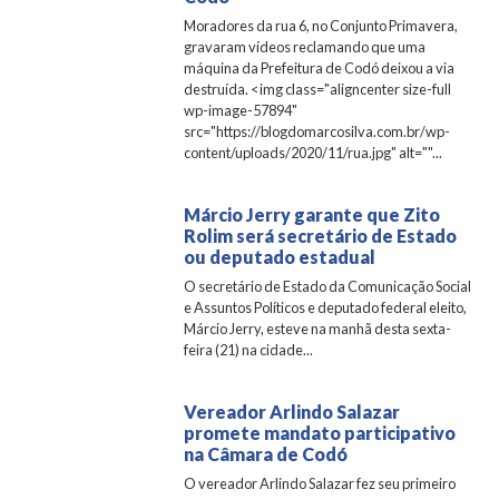
Moradores da rua 6, no Conjunto Primavera,
gravaram vídeos reclamando que uma
máquina da Prefeitura de Codó deixou a via
destruída. <img class="aligncenter size-full
wp-image-57894"
src="https://blogdomarcosilva.com.br/wp-
content/uploads/2020/11/rua.jpg" alt=""...
Márcio Jerry garante que Zito
Rolim será secretário de Estado
ou deputado estadual
O secretário de Estado da Comunicação Social
e Assuntos Políticos e deputado federal eleito,
Márcio Jerry, esteve na manhã desta sexta-
feira (21) na cidade...
Vereador Arlindo Salazar
promete mandato participativo
na Câmara de Codó
O vereador Arlindo Salazar fez seu primeiro