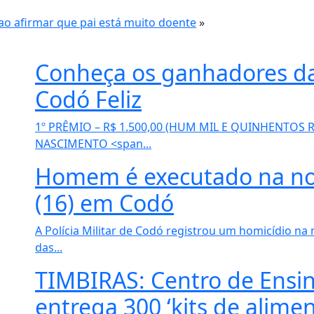
ao afirmar que pai está muito doente
»
Conheça os ganhadores da
Codó Feliz
1º PRÊMIO – R$ 1.500,00 (HUM MIL E QUINHENTOS
NASCIMENTO <span...
Homem é executado na noit
(16) em Codó
A Polícia Militar de Codó registrou um homicídio na n
das...
TIMBIRAS: Centro de Ensi
entrega 300 ‘kits de alime