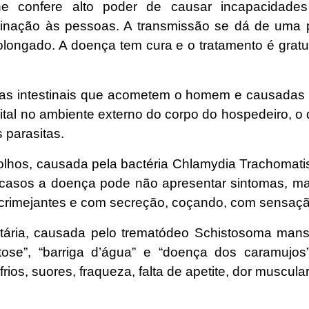
lhe confere alto poder de causar incapacidades 
iminação às pessoas. A transmissão se dá de uma 
olongado. A doença tem cura e o tratamento é grat
s intestinais que acometem o homem e causadas p
ital no ambiente externo do corpo do hospedeiro, o 
 parasitas.
olhos, causada pela bactéria Chlamydia Trachomatis
casos a doença pode não apresentar sintomas, mas
lacrimejantes e com secreção, coçando, com sensação 
ária, causada pelo trematódeo Schistosoma manso
ose”, “barriga d’água” e “doença dos caramujo
rios, suores, fraqueza, falta de apetite, dor muscular,