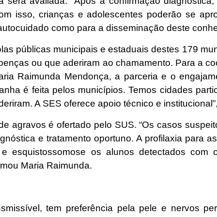
a será avaliada. “Após a confirmação diagnóstica
om isso, crianças e adolescentes poderão se apr
 autocuidado como para a disseminação deste conh
olas públicas municipais e estaduais destes 179 m
 doenças ou que aderiram ao chamamento. Para a c
aria Raimunda Mendonça, a parceria e o engajam
panha é feita pelos municípios. Temos cidades part
aderiram. A SES oferece apoio técnico e institucional”
s de agravos é ofertado pelo SUS. “Os casos suspe
nóstica e tratamento oportuno. A profilaxia para as
a e esquistossomose os alunos detectados com
irmou Maria Raimunda.
smissível, tem preferência pela pele e nervos per