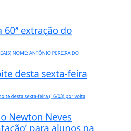
 60ª extração do
 REAIS) NOME: ANTÔNIO PEREIRA DO
e desta sexta-feira
oite desta sexta-feira (16/03) por volta
no Newton Neves
ntação’ para alunos na