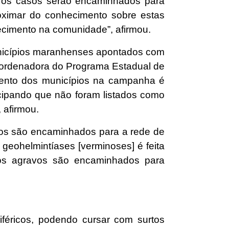
, os casos serão encaminhados para
oximar do conhecimento sobre estas
ecimento na comunidade”, afirmou.
unicípios maranhenses apontados com
oordenadora do Programa Estadual de
ento dos municípios na campanha é
icipando que não foram listados como
, afirmou.
itos são encaminhados para a rede de
 geohelmintíases [verminoses] é feita
 os agravos são encaminhados para
iféricos, podendo cursar com surtos