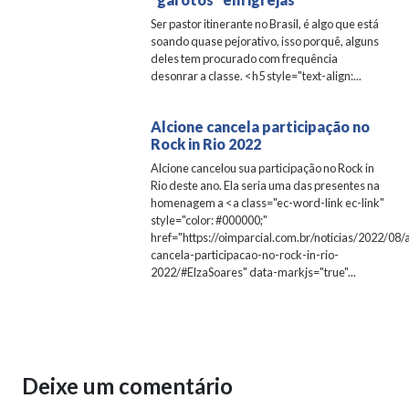
Ser pastor itinerante no Brasil, é algo que está
soando quase pejorativo, isso porquê, alguns
deles tem procurado com frequência
desonrar a classe. <h5 style="text-align:...
Alcione cancela participação no
Rock in Rio 2022
Alcione cancelou sua participação no Rock in
Rio deste ano. Ela seria uma das presentes na
homenagem a <a class="ec-word-link ec-link"
style="color: #000000;"
href="https://oimparcial.com.br/noticias/2022/08/
cancela-participacao-no-rock-in-rio-
2022/#ElzaSoares" data-markjs="true"...
Deixe um comentário