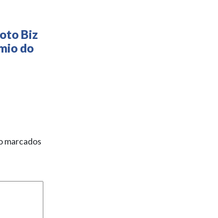
oto Biz
mio do
ão marcados