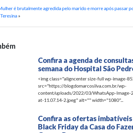
Mulher é brutalmente agredida pelo marido e morre após passar po
 Teresina
»
ambém
Confira a agenda de consulta
semana do Hospital São Pedr
<img class="aligncenter size-full wp-image-8
src="https://blogdomarcosilva.com.br/wp-
content/uploads/2022/03/WhatsApp-Image-
at-11.07.14-2.jpeg" alt="" width="1080"...
Confira as ofertas imbatíveis
Black Friday da Casa do Faze