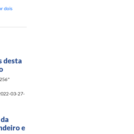
r dois
s desta
o
5256"
2022-03-27-
 da
ndeiro e