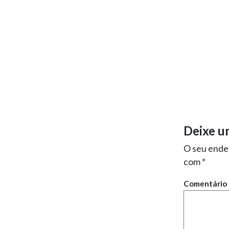
Deixe u
O seu ender
com
*
Comentário