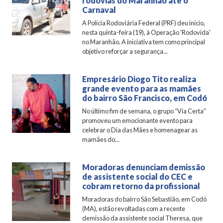
rodovias do Maranhão até o
Carnaval
A Polícia Rodoviária Federal (PRF) deu início,
nesta quinta-feira (19), à Operação 'Rodovida'
no Maranhão. A iniciativa tem como principal
objetivo reforçar a segurança...
Empresário Diogo Tito realiza
grande evento para as mamães
do bairro São Francisco, em Codó
No último fim de semana, o grupo “Via Certa”
promoveu um emocionante evento para
celebrar o Dia das Mães e homenagear as
mamães do...
Moradoras denunciam demissão
de assistente social do CEC e
cobram retorno da profissional
Moradoras do bairro São Sebastião, em Codó
(MA), estão revoltadas com a recente
demissão da assistente social Theresa, que