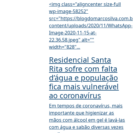
<img class="aligncenter size-full
wp-image-58252"
src="https://blogdomarcosilva.com.b
content/uploads/2020/11/WhatsApp-
Image-2020-11-15-at-
22.36.58.jpeg" alt=""
width="828"...
Residencial Santa
Rita sofre com falta
d’água e população
fica mais vulnerável
ao coronavírus
Em tempos de coronavírus, mais
importante que higienizar as
mãos com álcool em gel é lavá-las
com água e sabão diversas vezes