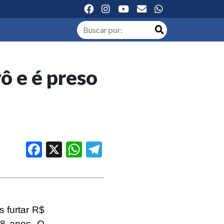
ô e é preso
Facebook
X
WhatsApp
Telegram
s furtar R$
88 anos. O