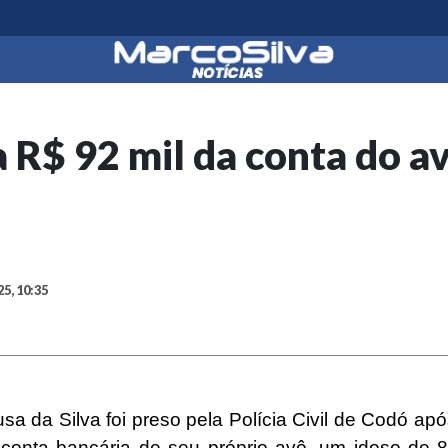
 R$ 92 mil da conta do av
25, 10:35
sa da Silva foi preso pela Polícia Civil de Codó apó
 conta bancária de seu próprio avô, um idoso de 