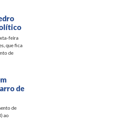
edro
olítico
xta-feira
s, que fica
ento de
em
carro de
ento de
8) ao