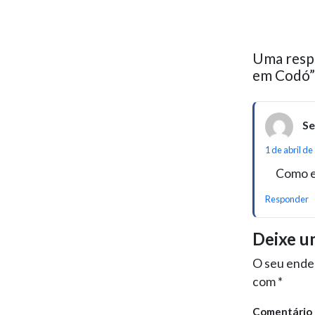
Uma respo
em Codó”
Se
1 de abril de
Como e
Responder
Deixe u
O seu ender
com
*
Comentário