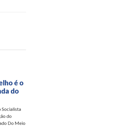
lho é o
nda do
 Socialista
ção do
tado Do Meio