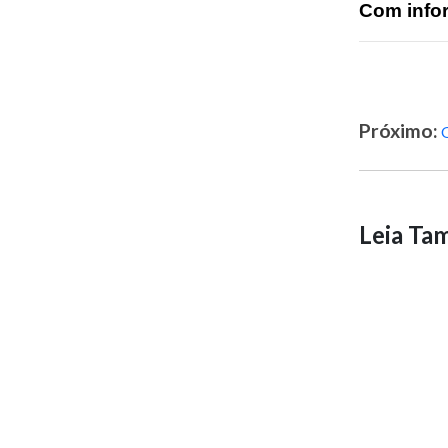
Com info
Próximo:
Leia T