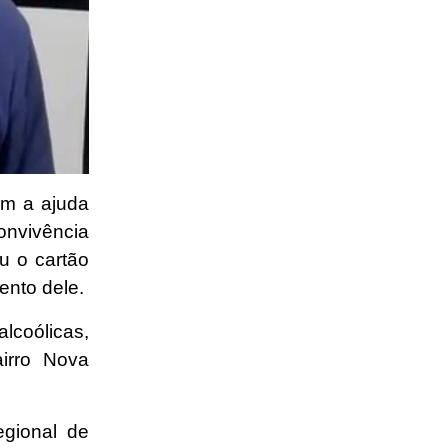
om a ajuda
onvivência
u o cartão
ento dele.
alcoólicas,
irro Nova
gional de