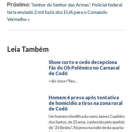
Próximo:
‘Senhor do Senhor das Armas’: Policial federal
teria enviado 2 mil fuzis dos EUA para o Comando
Vermelho
»
Leia Também
Show curto e cedo decepciona
fãs do Oh Polêmico no Carnaval
de Codó
<div class="flex...
Homem é preso após tentativa
de homicídio a tiros na zona rural
de Codó
Um homem identificado como James Coutinho
dos Santos, de 25 anos, conhecido pelo apelido
de “Zé Bedeu”, foi preso na noite desta quarta-