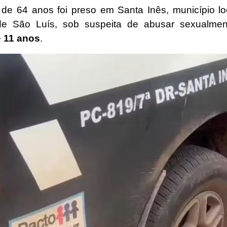
 de 64 anos foi preso em
Santa Inês
, município l
de
São Luís
, sob suspeita de abusar sexualme
e
11 anos
.