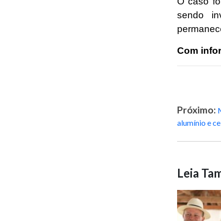
O caso fo
sendo in
permanece
Com info
Próximo:
alumínio e ce
Leia T