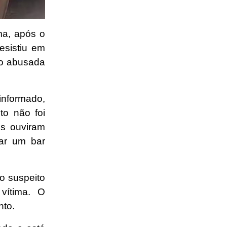
ima, após o
esistiu em
ido abusada
informado,
to não foi
is ouviram
ar um bar
o suspeito
vítima.
O
nto
.