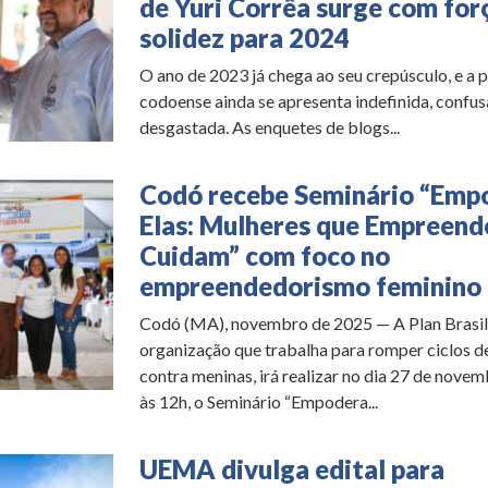
de Yuri Corrêa surge com for
solidez para 2024
O ano de 2023 já chega ao seu crepúsculo, e a p
codoense ainda se apresenta indefinida, confus
desgastada. As enquetes de blogs...
Codó recebe Seminário “Emp
Elas: Mulheres que Empreend
Cuidam” com foco no
empreendedorismo feminino
Codó (MA), novembro de 2025 — A Plan Brasil
organização que trabalha para romper ciclos de
contra meninas, irá realizar no dia 27 de novem
às 12h, o Seminário “Empodera...
UEMA divulga edital para