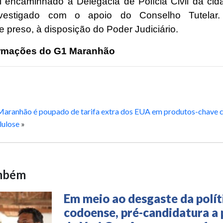
i encaminhado à Delegacia de Polícia Civil da cid
vestigado com o apoio do Conselho Tutelar
 preso, à disposição do Poder Judiciário.
rmações do G1 Maranhão
Maranhão é poupado de tarifa extra dos EUA em produtos-chave c
lulose
»
ambém
Em meio ao desgaste da polít
codoense, pré-candidatura a 