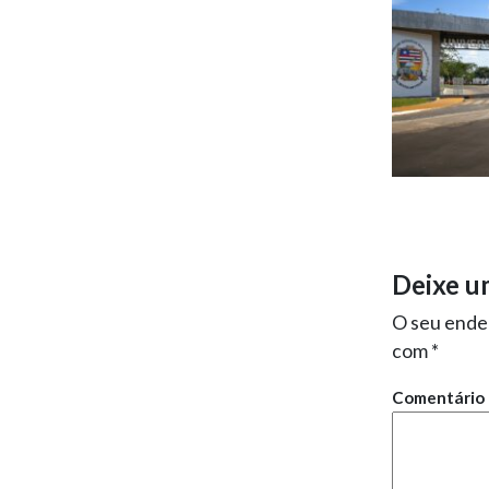
Deixe u
O seu ender
com
*
Comentário