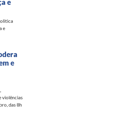
ça e
olitica
a e
odera
em e
,
 violências
bro, das 8h