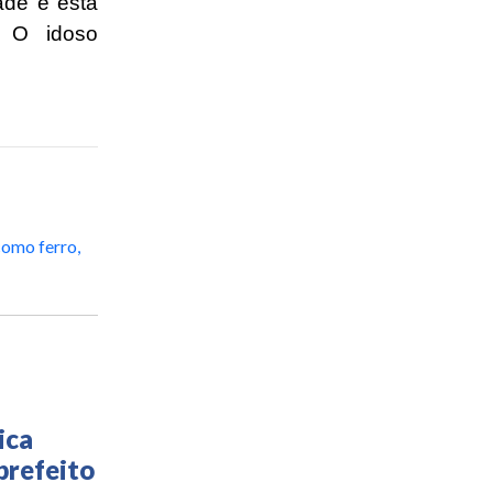
ade e está
. O idoso
omo ferro,
ica
prefeito