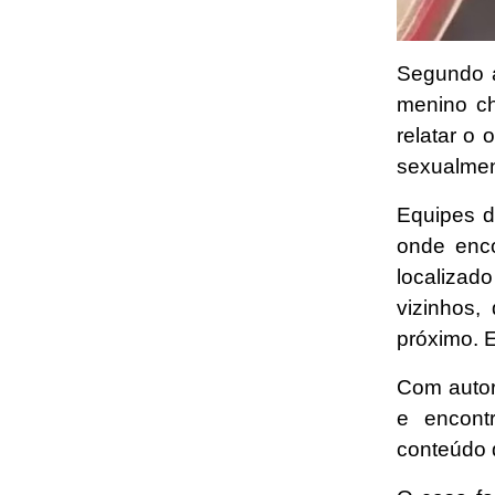
Segundo a 
menino ch
relatar o 
sexualment
Equipes d
onde enco
localizad
vizinhos
próximo. E
Com autor
e encont
conteúdo 