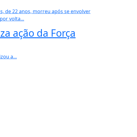
, de 22 anos, morreu após se envolver
r volta...
iza ação da Força
zou a...