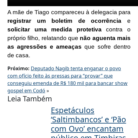
A mãe de Tiago compareceu à delegacia para
registrar um boletim de ocorrência
e
solicitar uma medida protetiva
contra o
próprio filho, relatando que
não aguenta mais
as agressões e ameaças
que sofre dentro
de casa.
Próximo:
Deputado Nagib tenta enganar o povo
com ofício feito às pressas para “provar” que
conseguiu emenda de R$ 180 mil para bancar show
gospel em Codó
»
Leia Também
Espetáculos
‘Saltimbancos’ e ‘Pão
com Ovo’ encantam
público em Timbiras