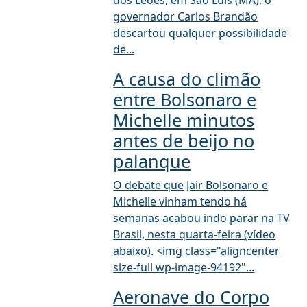
dos Leões, em São Luís (MA), o
governador Carlos Brandão
descartou qualquer possibilidade
de...
A causa do climão
entre Bolsonaro e
Michelle minutos
antes de beijo no
palanque
O debate que Jair Bolsonaro e
Michelle vinham tendo há
semanas acabou indo parar na TV
Brasil, nesta quarta-feira (vídeo
abaixo). <img class="aligncenter
size-full wp-image-94192"...
Aeronave do Corpo