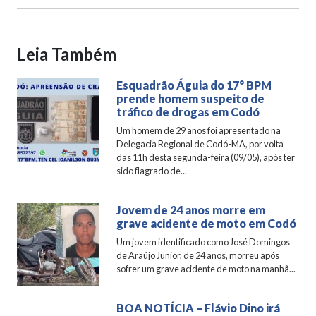
Leia Também
Esquadrão Águia do 17° BPM
prende homem suspeito de
tráfico de drogas em Codó
Um homem de 29 anos foi apresentado na
Delegacia Regional de Codó-MA, por volta
das 11h desta segunda-feira (09/05), após ter
sido flagrado de...
Jovem de 24 anos morre em
grave acidente de moto em Codó
Um jovem identificado como José Domingos
de Araújo Junior, de 24 anos, morreu após
sofrer um grave acidente de moto na manhã...
BOA NOTÍCIA – Flávio Dino irá