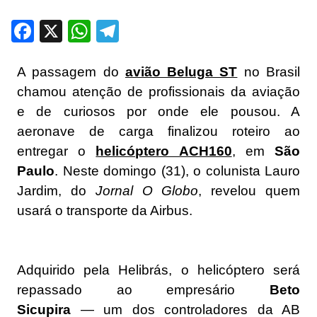
Facebook
X
WhatsApp
Telegram
A passagem do
avião Beluga ST
no Brasil
chamou atenção de profissionais da aviação
e de curiosos por onde ele pousou. A
aeronave de carga finalizou roteiro ao
entregar o
helicóptero ACH160
, em
São
Paulo
. Neste domingo (31), o colunista Lauro
Jardim, do
Jornal O Globo
, revelou quem
usará o transporte da Airbus.
Adquirido pela Helibrás, o helicóptero será
repassado ao empresário
Beto
Sicupira
—
um dos controladores da AB