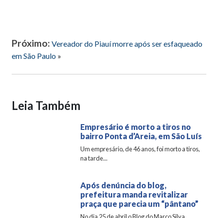
Próximo:
Vereador do Piauí morre após ser esfaqueado
em São Paulo
»
Leia Também
Empresário é morto a tiros no
bairro Ponta d’Areia, em São Luís
Um empresário, de 46 anos, foi morto a tiros,
na tarde...
Após denúncia do blog,
prefeitura manda revitalizar
praça que parecia um “pântano”
No dia 25 de abril o Blog do Marco Silva