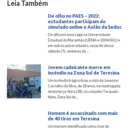
Leia Também
De olho no PAES – 2022:
estudantes participam do
simulado online e Aulão da Seduc
De olho em uma vaga na Universidade
Estadual do Maranhão (UEMA e UEMASUL) e
em outras universidades, na tarde desse
sábado (7), centenas de...
Jovem cadeirante morre em
incêndio na Zona Sul de Teresina
Um incêndio trágico tirou a vida de Josennyr
Carvalho da Silva, de 18 anos, na madrugada
desta terça-feira (28), no conjunto Torquato
Neto, Zona Sul de...
Homem é assassinado com mais
de 40 tiros em Teresina
Um homem identificado como José de