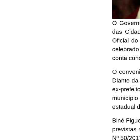
O Governo
das Cidad
Oficial d
celebrado
conta cons
O conveni
Diante da
ex-prefeit
municípi
estadual 
Biné Figu
previstas
Nº 50/20