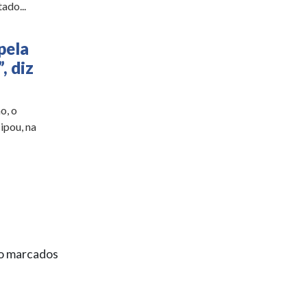
ado...
pela
, diz
o, o
ipou, na
ão marcados