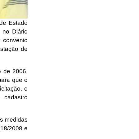
 de Estado
 no Diário
m convenio
estação de
o de 2006.
para que o
icitação, o
 cadastro
as medidas
018/2008 e