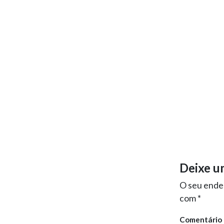
Deixe u
O seu ender
com
*
Comentário