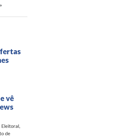
»
fertas
mes
te vê
news
Eleitoral,
to de