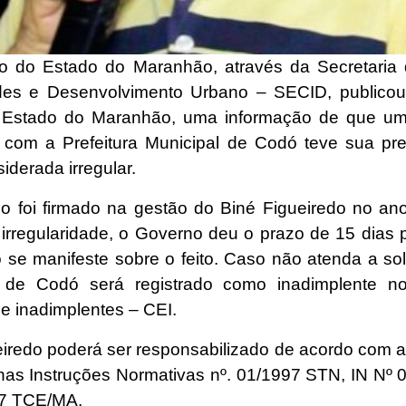
 do Estado do Maranhão, através da Secretaria
es e Desenvolvimento Urbano – SECID, publicou
o Estado do Maranhão, uma informação de que u
 com a Prefeitura Municipal de Codó teve sua pr
iderada irregular.
o foi firmado na gestão do Biné Figueiredo no an
 irregularidade, o Governo deu o prazo de 15 dias 
o se manifeste sobre o feito. Caso não atenda a sol
o de Codó será registrado como inadimplente no
de inadimplentes – CEI.
eiredo poderá ser responsabilizado de acordo com 
 nas Instruções Normativas nº. 01/1997 STN, IN Nº 
17 TCE/MA.