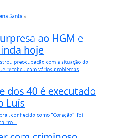
mana Santa
»
 surpresa ao HGM e
inda hoje
nstrou preocupação com a situação do
que recebeu com vários problemas,
de dos 40 é executado
o Luís
ral, conhecido como “Coração”, foi
airro...
tar com criminoso