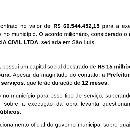
ontrato no valor de
R$ 60.544.452,15
para a exe
no município. O acordo milionário, considerado o ma
A CIVIL LTDA
, sediada em São Luís.
ssui um capital social declarado de
R$ 15 milhõ
oura
. Apesar da magnitude do contrato,
a Prefeitu
 serviços
, que terão duração de
12 meses
.
do no município para esse tipo de serviço, superand
hes sobre a execução da obra levanta question
públicos
.
ionamento oficial do governo municipal sobre qu