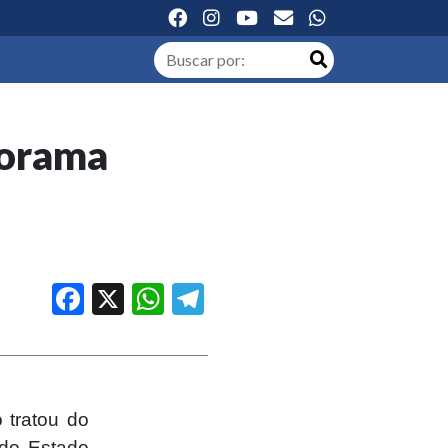
norama
Facebook
X
WhatsApp
Telegram
 tratou do
 do Estado