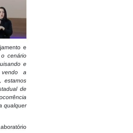
ejamento e
o cenário
quisando e
s vendo a
e, estamos
stadual de
ocorrência
a qualquer
aboratório