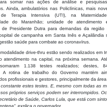
ara somar nas ações de análise e pesquisa
us. Ainda, ambulatórios nas Policlínicas, mais nove
de Terapia Intensiva (UTI), na Maternida
dade do Maranhão; unidade de atendimento
ca de Presidente Dutra para demandas da região 
ospital de campanha em Santa Inês e Açailândia 
gestão saúde para combate ao coronavírus.
 modalidade drive-thru estão sendo realizados em Im
o atendimento na capital, na próxima semana. At
 somaram 1.138 testes realizados; destes, 
s. A rotina de trabalho do Governo mantém ain
dos profissionais e gestores, principalmente da áre
constante estes testes. E, mesmo com todas as m
sos próprios serviços podem ser interrompidos. O
ecretário de Saúde, Carlos Lula, que está com sint
entena”,
explica o governador.