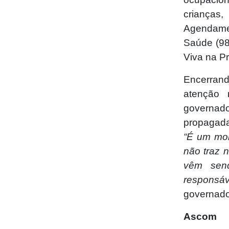
crianças,
Agendame
Saúde (98
Viva na P
Encerrand
atenção 
governad
propagada
“É um mom
não traz 
vêm sen
responsáv
governado
Ascom