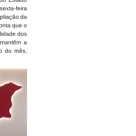
exta-feira
pliação da
ponta que o
lidade dos
 mantêm a
io do mês,