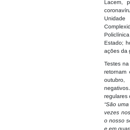
Lacem, p
coronavír
Unidade 
Complexi
Policlíni
Estado; h
ações da 
Testes na
retornam 
outubro,
negativo
regulares 
“São uma 
vezes nos
o nosso s
e em quar