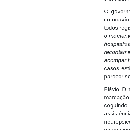
O govern
coronavír
todos reg
o momento
hospitaliz
recontami
acompanh
casos es
parecer s
Flávio Di
marcação d
seguindo
assistênci
neuropsic
ocupacion