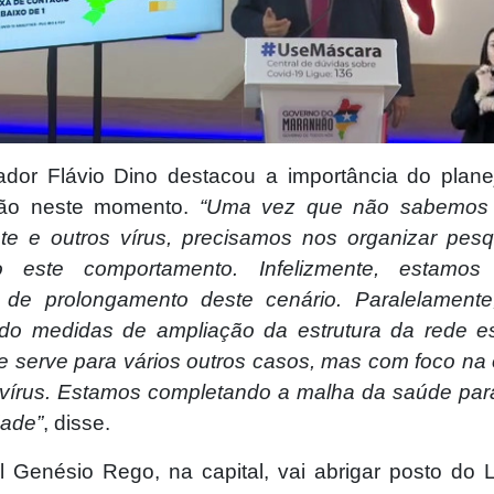
dor Flávio Dino destacou a importância do plan
ção neste momento.
“Uma vez que não sabemos 
ste e outros vírus, precisamos nos organizar pes
o este comportamento. Infelizmente, estamo
 de prolongamento deste cenário. Paralelament
o medidas de ampliação da estrutura da rede e
e serve para vários outros casos, mas com foco na 
vírus. Estamos completando a malha da saúde par
dade”
, disse.
l Genésio Rego, na capital, vai abrigar posto do L