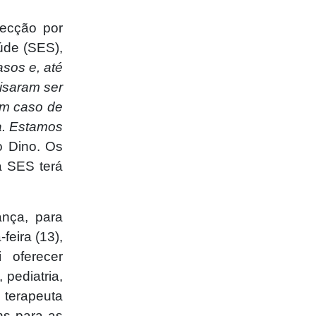
ecção por
úde (SES),
sos e, até
isaram ser
 em caso de
a. Estamos
io Dino. Os
 SES terá
ança, para
feira (13),
 oferecer
 pediatria,
 terapeuta
ns para as