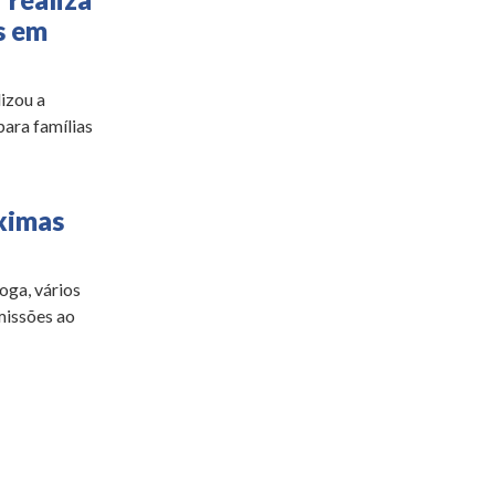
s em
izou a
para famílias
óximas
oga, vários
missões ao