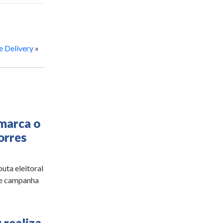
e Delivery
»
 marca o
orres
puta eleitoral
de campanha
 realiza