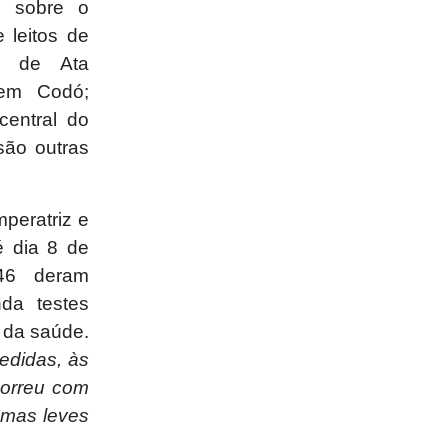
s sobre o
 leitos de
de de Ata
 em Codó;
central do
são outras
peratriz e
é dia 8 de
846 deram
da testes
a da saúde.
edidas, às
correu com
omas leves