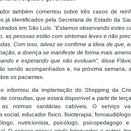
ador também comentou sobre três casos de reinf
us já identificados pela Secretaria de Estado da Sa
istrados em São Luís.
“Estamos observando estes ca
, as pessoas estão com sintomas leves e não prec
adas. Com isso, talvez se confirme a ideia de que,
nação, a doença se manifeste de forma mais amen
ando e esperando que não evoluam”
, disse Fláv
tão sendo acompanhados e, na próxima semana, a
obre os pacientes.
no informou da implantação do Shopping da Cri
e consultas, que estará disponível a partir de terça-
 as normas sanitárias cabíveis. O serviço vai
a social, educador físico, fisioterapia, fonoaudiólogo,
ólogo, nutricionista, psicólogo, psicopedagogo e
al. O espaço possui ainda brinquedos e outros ite