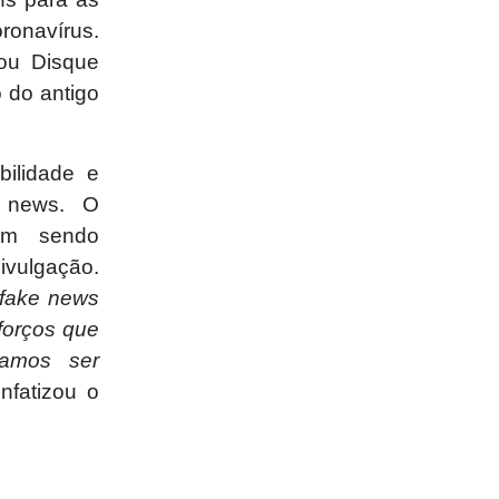
ronavírus.
ou Disque
 do antigo
bilidade e
e news. O
vêm sendo
ivulgação.
 fake news
forços que
amos ser
enfatizou o