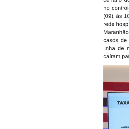
no contro
(09), às 
rede hospi
Maranhão 
casos de
linha de 
caíram par