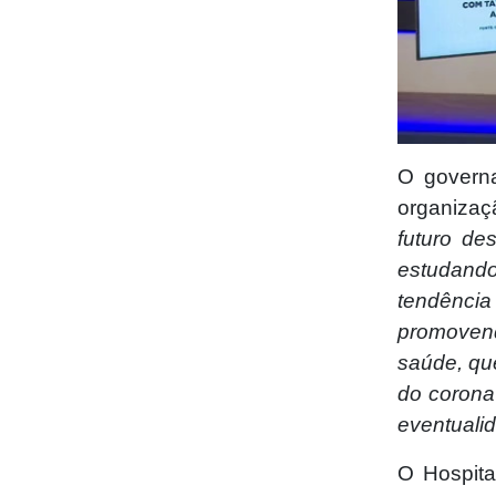
O governa
organiza
futuro de
estudand
tendência
promovend
saúde, qu
do corona
eventuali
O Hospita