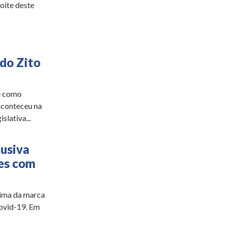
noite deste
do Zito
e como
aconteceu na
slativa...
lusiva
es com
xima da marca
Covid-19. Em