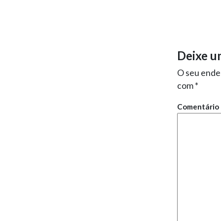
Deixe u
O seu ender
com
*
Comentário