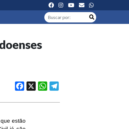
odoenses
Facebook
X
WhatsApp
Telegram
 que estão
vil já são