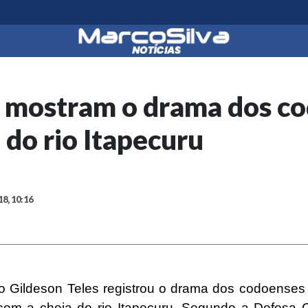
s mostram o drama dos c
 do rio Itapecuru
18, 10:16
fo Gildeson Teles registrou o drama dos codoenses
com a cheia do rio Itapecuru. Segundo a Defesa Ci