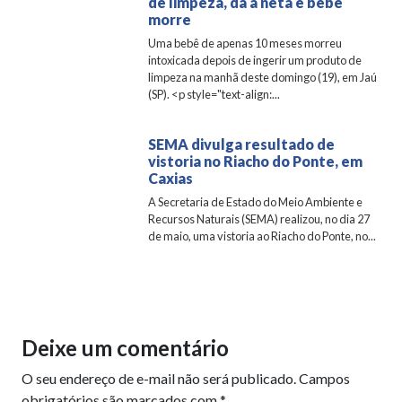
de limpeza, dá à neta e bebê
morre
Uma bebê de apenas 10 meses morreu
intoxicada depois de ingerir um produto de
limpeza na manhã deste domingo (19), em Jaú
(SP). <p style="text-align:...
SEMA divulga resultado de
vistoria no Riacho do Ponte, em
Caxias
A Secretaria de Estado do Meio Ambiente e
Recursos Naturais (SEMA) realizou, no dia 27
de maio, uma vistoria ao Riacho do Ponte, no...
Deixe um comentário
O seu endereço de e-mail não será publicado.
Campos
obrigatórios são marcados com
*