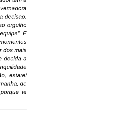
overnadora
a decisão.
ao orgulho
 equipe”. E
s momentos
r dos mais
e decida a
anquilidade
o, estarei
 manhã, de
porque te