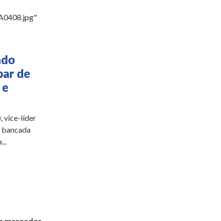
A0408.jpg"
ado
par de
 e
vice-líder
a bancada
..