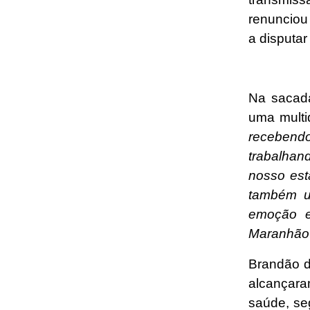
renunciou
a disputar
Na sacad
uma multi
recebend
trabalhan
nosso est
também u
emoção e
Maranhão 
Brandão d
alcançara
saúde, seg