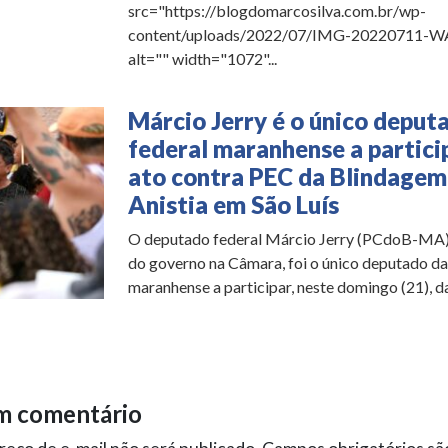
src="https://blogdomarcosilva.com.br/wp-
content/uploads/2022/07/IMG-20220711-W
alt="" width="1072"...
Márcio Jerry é o único deput
federal maranhense a partici
ato contra PEC da Blindagem
Anistia em São Luís
O deputado federal Márcio Jerry (PCdoB-MA), 
do governo na Câmara, foi o único deputado d
maranhense a participar, neste domingo (21), da.
m comentário