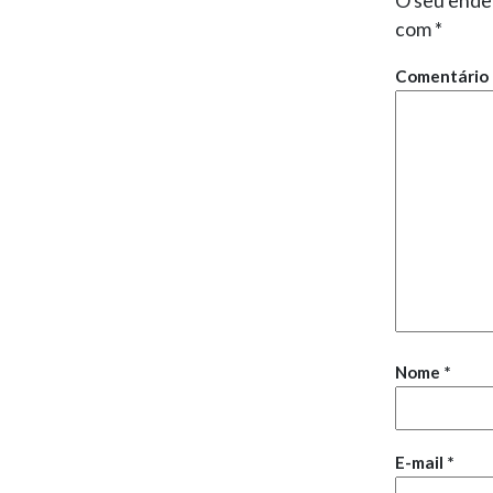
O seu ender
com
*
Comentário
Nome
*
E-mail
*