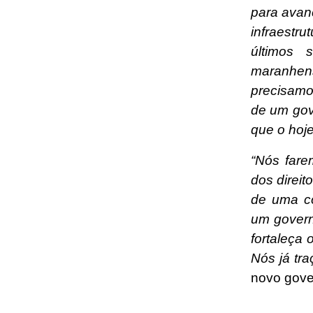
para avan
infraestr
últimos 
maranhens
precisamo
de um gov
que o hoje
“Nós fare
dos direit
de uma co
um govern
fortaleça 
Nós já tr
novo gove