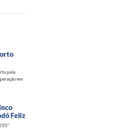
morto
rto pela
 operação em
inco
dó Feliz
0725"