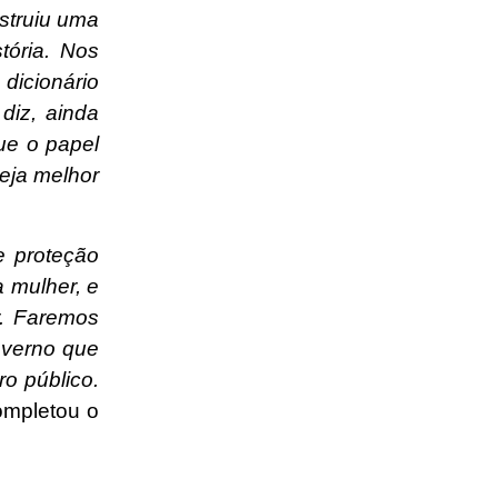
struiu uma
tória. Nos
icionário
diz, ainda
ue o papel
eja melhor
e proteção
a mulher, e
r. Faremos
overno que
ro público.
ompletou o