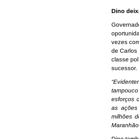
Dino deix
Governado
oportunid
vezes com 
de Carlos
classe pol
sucessor.
“Evidente
tampouco
esforços 
as ações 
milhões d
Maranhão
Dino tamb