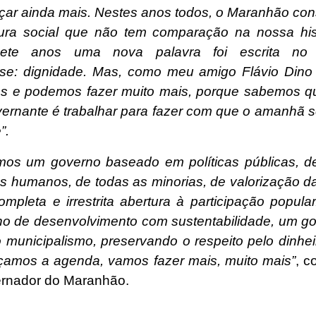
çar ainda mais. Nestes anos todos, o Maranhão con
utura social que não tem comparação na nossa his
sete anos uma nova palavra foi escrita no d
e: dignidade. Mas, como meu amigo Flávio Dino 
s e podemos fazer muito mais, porque sabemos q
ernante é trabalhar para fazer com que o amanhã s
”.
mos um governo baseado em políticas públicas, d
os humanos, de todas as minorias, de valorização d
mpleta e irrestrita abertura à participação popula
o de desenvolvimento com sustentabilidade, um g
o municipalismo, preservando o respeito pelo dinhei
açamos a agenda, vamos fazer mais, muito mais”
, c
rnador do Maranhão.