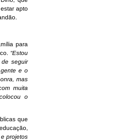
estar apto
randão.
ília para
ico.
“Estou
de seguir
 gente e o
honra, mas
com muita
colocou o
blicas que
 educação,
 e projetos