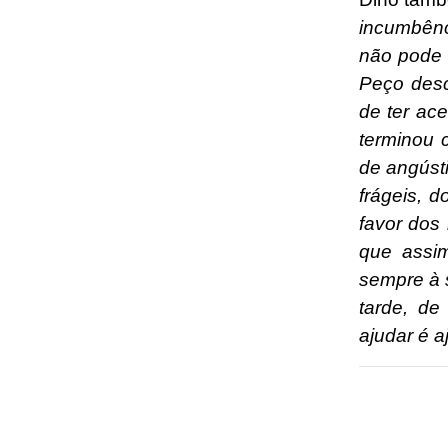
incumbênc
não pode 
Peço desc
de ter ace
terminou 
de angúst
frágeis, 
favor dos 
que assim
sempre à 
tarde, d
ajudar é 