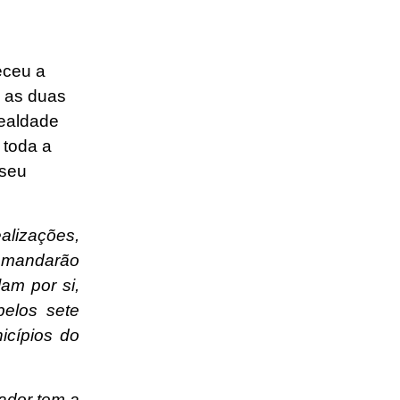
eceu a
 as duas
lealdade
 toda a
 seu
alizações,
emandarão
am por si,
pelos sete
icípios do
ador tem a