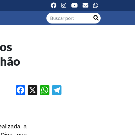
los
nhão
Facebook
X
WhatsApp
Telegram
ealizada a
 Dino, que