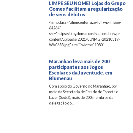
LIMPE SEU NOME! Lojas do Grupo
Gomes facilitam a regularização
de seus débitos
<img class="aligncenter size-full wp-image-
64264"
src="https://blogdomarcosilva.com.br/wp-
content/uploads/2021/03/IMG-20210319-
WA0683.jpg" alt="" width="1080"...
Maranhão leva mais de 200
participantes aos Jogos
Escolares da Juventude, em
Blumenau
Com apoio do Governo do Maranhão, por
meio da Secretaria de Estado de Esporte e
Lazer (Sedel), mais de 200 membros da
delegação do...