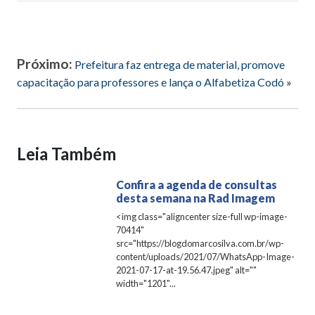
Próximo:
Prefeitura faz entrega de material, promove
capacitação para professores e lança o Alfabetiza Codó
»
Leia Também
Confira a agenda de consultas
desta semana na Rad Imagem
<img class="aligncenter size-full wp-image-
70414"
src="https://blogdomarcosilva.com.br/wp-
content/uploads/2021/07/WhatsApp-Image-
2021-07-17-at-19.56.47.jpeg" alt=""
width="1201"...