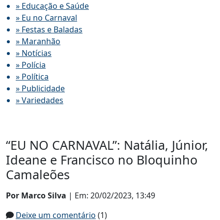
» Educação e Saúde
» Eu no Carnaval
» Festas e Baladas
» Maranhão
» Notícias
» Polícia
» Política
» Publicidade
» Variedades
“EU NO CARNAVAL”: Natália, Júnior,
Ideane e Francisco no Bloquinho
Camaleões
Por Marco Silva
| Em: 20/02/2023, 13:49
Deixe um comentário
(1)