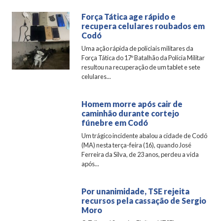
Força Tática age rápido e
recupera celulares roubados em
Codó
Uma ação rápida de policiais militares da
Força Tática do 17º Batalhão da Polícia Militar
resultou na recuperação de um tablet e sete
celulares...
Homem morre após cair de
caminhão durante cortejo
fúnebre em Codó
Um trágico incidente abalou a cidade de Codó
(MA) nesta terça-feira (16), quando José
Ferreira da Silva, de 23 anos, perdeu a vida
após...
Por unanimidade, TSE rejeita
recursos pela cassação de Sergio
Moro