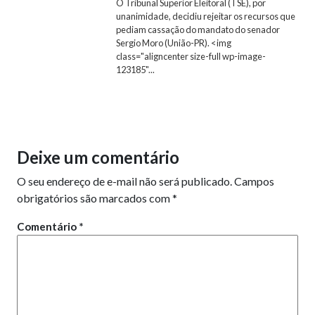
O Tribunal Superior Eleitoral (TSE), por
unanimidade, decidiu rejeitar os recursos que
pediam cassação do mandato do senador
Sergio Moro (União-PR). <img
class="aligncenter size-full wp-image-
123185"...
Deixe um comentário
O seu endereço de e-mail não será publicado.
Campos
obrigatórios são marcados com
*
Comentário
*