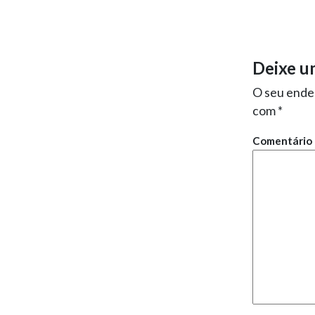
Deixe u
O seu ender
com
*
Comentário