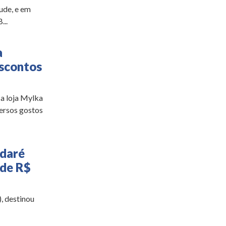
ude, e em
...
a
escontos
a loja Mylka
versos gostos
ndaré
 de R$
, destinou