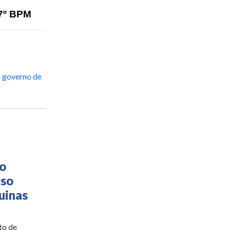
7º BPM
o governo de
to
rso
uinas
to de