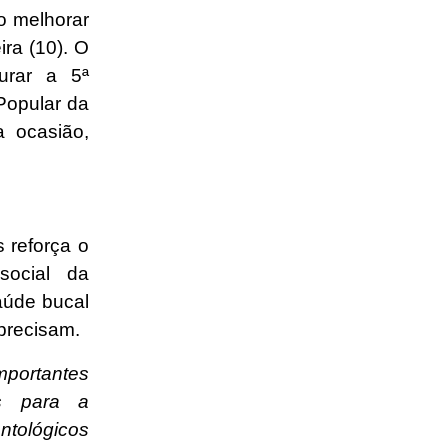
o melhorar
ira (10). O
urar a 5ª
Popular da
a ocasião,
 reforça o
social da
aúde bucal
precisam.
mportantes
os para a
ntológicos