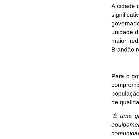
A cidade 
significat
governad
unidade d
maior red
Brandão r
Para o go
compromi
população
de qualid
“É uma gr
equipame
comunidad