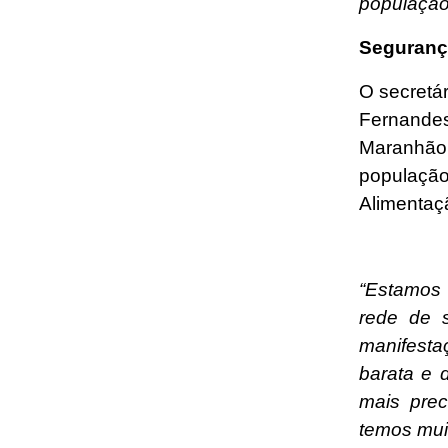
população
Seguranç
O secretá
Fernandes
Maranhão,
população
Alimentaç
“Estamos 
rede de 
manifesta
barata e 
mais prec
temos muit