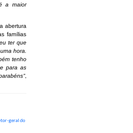
é a maior
a abertura
s famílias
 eu ter que
 uma hora.
mbém tenho
de para as
arabéns”
,
etor-geral do