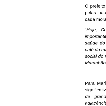
O prefeit
pelas ina
cada mora
“
Hoje, C
important
saúde do 
café da m
social do
Maranhão 
Para Mari
significat
de grand
adjacência