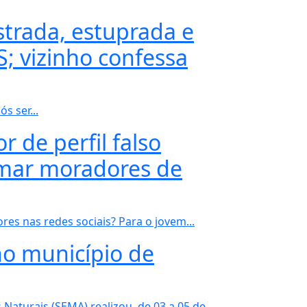
trada, estuprada e
; vizinho confessa
s ser...
or de perfil falso
amar moradores de
res nas redes sociais? Para o jovem...
no município de
Naturais (SEMA) realizou, de 03 a 05 de