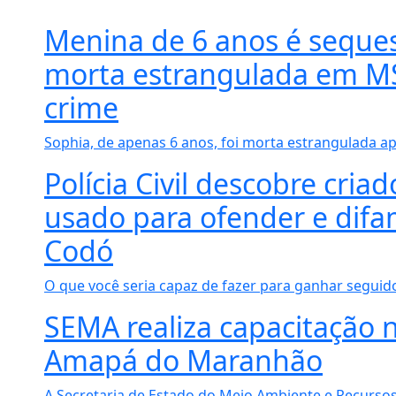
Menina de 6 anos é seques
morta estrangulada em MS
crime
Sophia, de apenas 6 anos, foi morta estrangulada apó
Polícia Civil descobre criad
usado para ofender e dif
Codó
O que você seria capaz de fazer para ganhar seguido
SEMA realiza capacitação 
Amapá do Maranhão
A Secretaria de Estado do Meio Ambiente e Recursos 