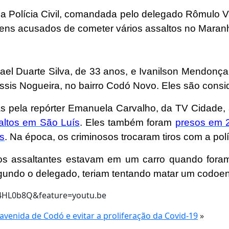
a Polícia Civil, comandada pelo delegado Rômulo Va
omens acusados de cometer vários assaltos no Maran
rael Duarte Silva, de 33 anos, e Ivanilson Mendonç
a Assis Nogueira, no bairro Codó Novo. Eles são cons
 pela repórter Emanuela Carvalho, da TV Cidade, a
altos em São Luís
. Eles também foram
presos em 
s
. Na época, os criminosos trocaram tiros com a po
os assaltantes estavam em um carro quando fora
egundo o delegado, teriam tentando matar um codoe
4HL0b8Q&feature=youtu.be
 avenida de Codó e evitar a proliferação da Covid-19
»