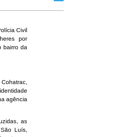
Telegram
lícia Civil
heres por
 bairro da
 Cohatrac,
identidade
 na agência
uzidas, as
São Luís,