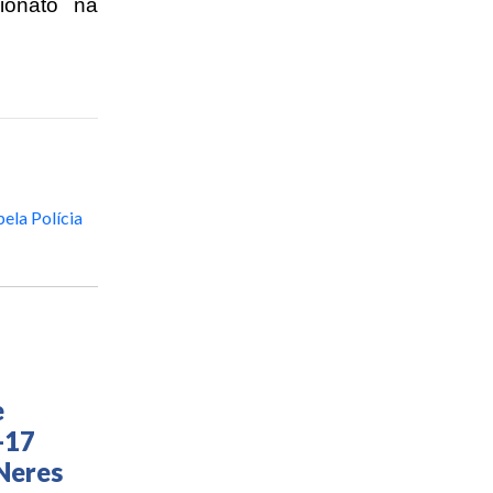
ionato na
pela Polícia
e
-17
Neres