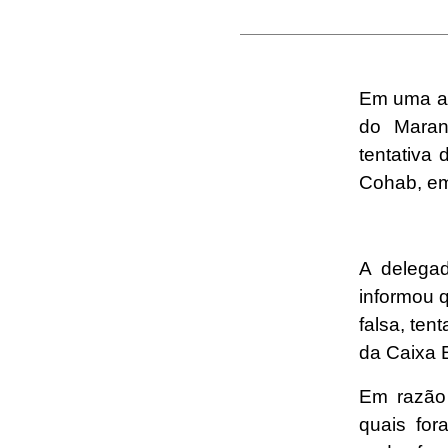
Em uma açã
do Maran
tentativa
Cohab, em
A delegad
informou 
falsa, ten
da Caixa 
Em razão 
quais fo