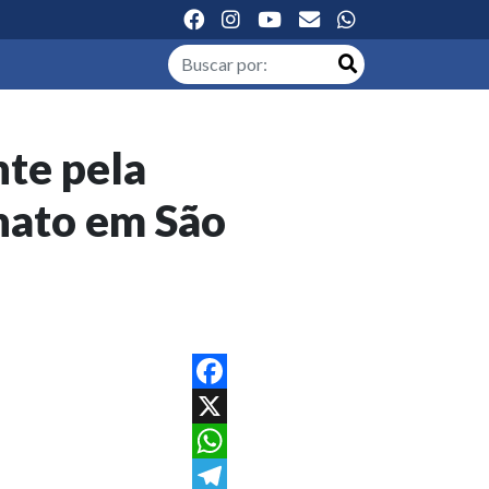
nte pela
onato em São
Facebook
X
WhatsApp