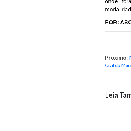
onde for
modalidad
POR: AS
Próximo:
P
Civil do Mar
Leia T