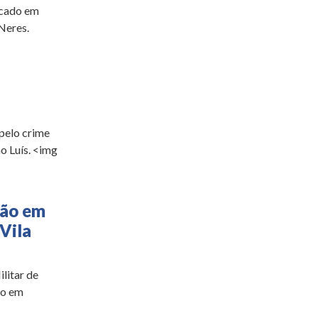
ocado em
Neres.
pelo crime
o Luís. <img
ão em
Vila
litar de
ão em