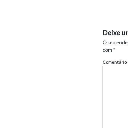
Deixe u
O seu ender
com
*
Comentário