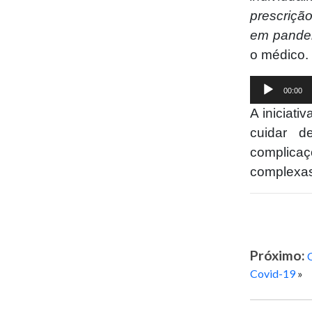
prescriçã
em pandem
o médico.
Tocador
00:00
de
A iniciati
áudio
cuidar d
complicaç
complexa
Próximo:
Covid-19
»