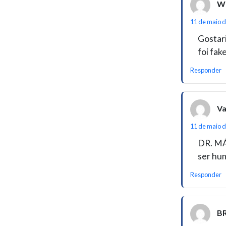
We
11 de maio d
Gostar
foi fa
Responder
Va
11 de maio d
DR. MÁ
ser hu
Responder
B