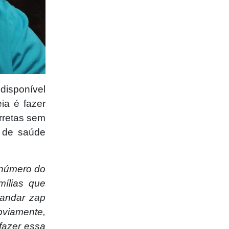
disponível
ia é fazer
rretas sem
o de saúde
 número do
mílias que
mandar zap
viamente,
fazer essa