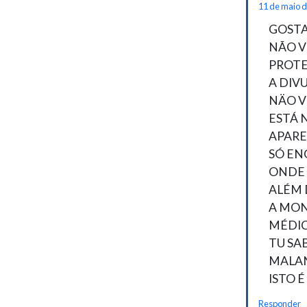
11 de maio d
GOSTA
NÃO V
PROTE
A DIV
NÄO V
ESTÁ 
APARE
SÓ EN
ONDE 
ALÉM 
A MON
MÉDIC
TU SA
MALA
ISTO 
Responder