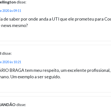
llington
disse:
e 2020 às 09:11
ia de saber por onde anda a UTI que ele prometeu para C
ke news mesmo?
l
disse:
e 2020 às 10:21
RIO BRAGA tem meu respeito, um excelente profissional,
mano. Um exemplo a ser seguido.
RANDÃO
disse: