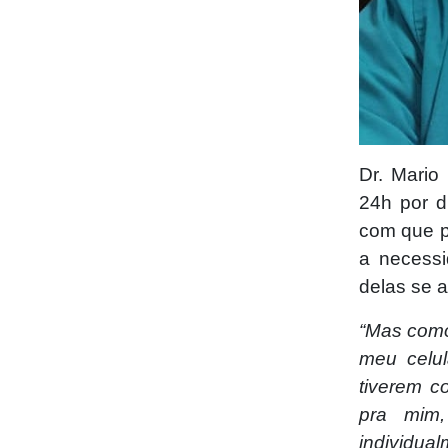
Dr. Mario
24h por d
com que p
a necessi
delas se 
“Mas como
meu celul
tiverem c
pra mim,
individua