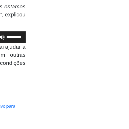
ós estamos
”,
explicou
Use
as
ai ajudar a
setas
om outras
para
cima
 condições
ou
para
baixo
para
aumentar
ou
ivo para
diminuir
o
volume.