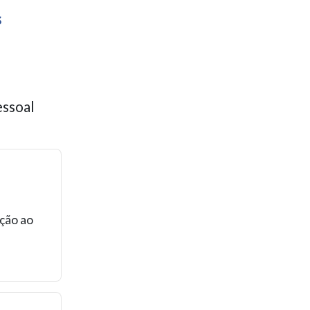
s
essoal
ação ao