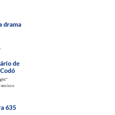
ta drama
.
ário de
e Codó
ight"
rancisco
a 635