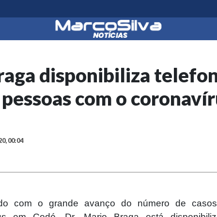
raga disponibiliza telefo
r pessoas com o coronaví
20, 00:04
do com o grande avanço do número de caso
rus em Codó, Dr. Mario Braga está disponibili