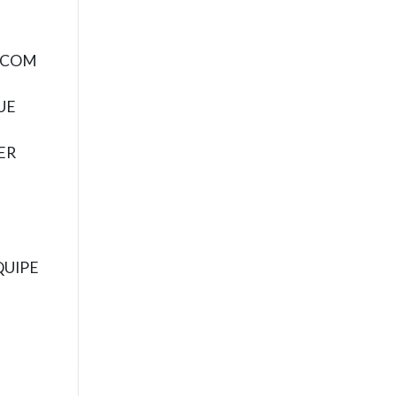
 COM
UE
ER
QUIPE