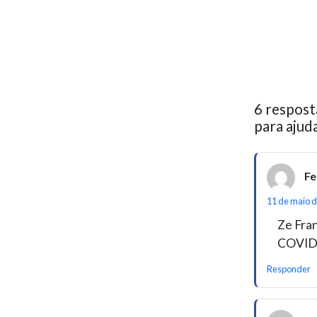
6 respost
para ajud
Fe
11 de maio d
Ze Fran
COVID-
Responder