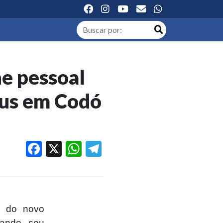
ne pessoal
rus em Codó
Facebook
X
WhatsApp
Telegram
s do novo
zando seu