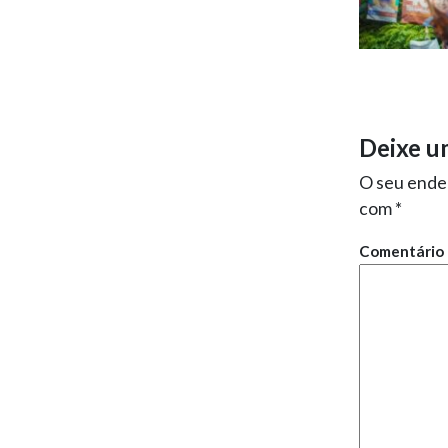
Deixe u
O seu ender
com
*
Comentário