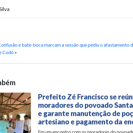
ilva
Confusão e bate-boca marcam a sessão que pediu o afastamento d
e Codó
»
ambém
Prefeito Zé Francisco se reú
moradores do povoado Santa
e garante manutenção de po
artesiano e pagamento da en
Em um encontro com os moradores do povoad