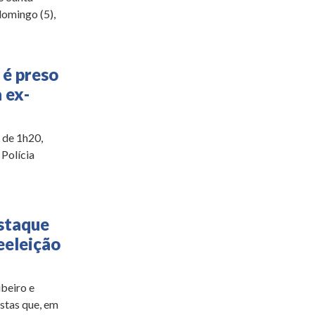
domingo (5),
é preso
 ex-
 de 1h20,
Polícia
staque
eeleição
ibeiro e
istas que, em