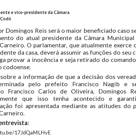
dente e vice-presidente da Câmara
 Codó
r Domingos Reis será o maior beneficiado caso s
mento do atual presidente da Câmara Municipal
Carneiro. O parlamentar, que atualmente exerce 
idente da casa, deverá assumir as funções do seu c
ga provar a inocência e seja retirado do comand
vo codoense.
sobre a informação de que a decisão dos veread
erminada pelo prefeito Francisco Nagib e s
io Francisco Carlos de Oliveira, Domingos R
emente que isso tenha acontecido e garant
ação foi apresentada mediante as atitudes do 
Carneiro.
entrevista:
outu.be/17JdQaMLHvE