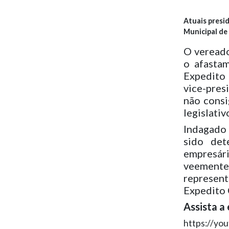
Atuais presi
Municipal de
O vereado
o afasta
Expedito 
vice-pres
não consi
legislati
Indagado 
sido det
empresár
veement
represent
Expedito 
Assista a 
https://y