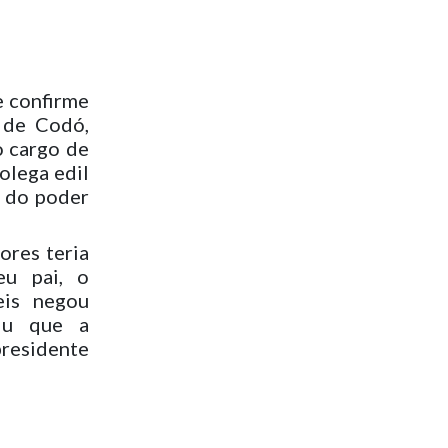
e confirme
 de Codó,
o cargo de
olega edil
o do poder
ores teria
eu pai, o
eis negou
iu que a
presidente