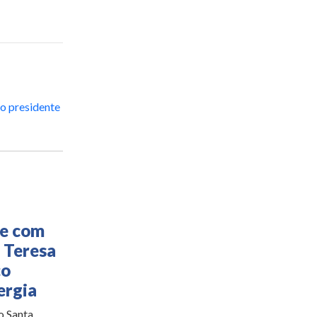
o presidente
ne com
 Teresa
ço
ergia
o Santa