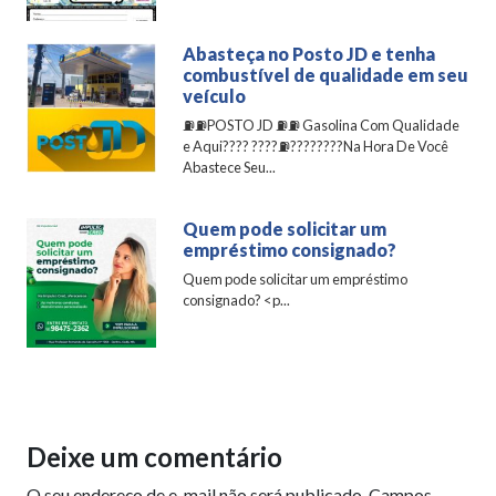
Abasteça no Posto JD e tenha
combustível de qualidade em seu
veículo
⛽️⛽️POSTO JD ⛽️⛽️ Gasolina Com Qualidade
e Aqui???? ????⛽️????????Na Hora De Você
Abastece Seu...
Quem pode solicitar um
empréstimo consignado?
Quem pode solicitar um empréstimo
consignado? <p...
Deixe um comentário
O seu endereço de e-mail não será publicado.
Campos