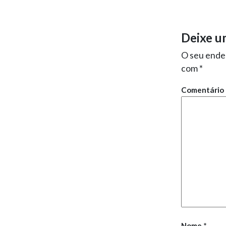
Deixe u
O seu ender
com
*
Comentário
Nome
*