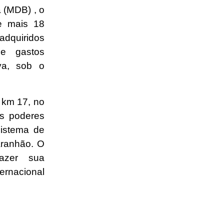
 (MDB) , o
e mais 18
adquiridos
e gastos
va, sob o
 km 17, no
os poderes
sistema de
aranhão. O
azer sua
ernacional