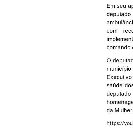
Em seu ap
deputado
ambulânci
com rec
implemen
comando d
O deputad
município
Executivo
saúde dos
deputad
homenagem
da Mulher
https://y