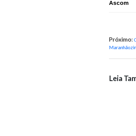
Ascom
Próximo:
C
Maranhãozi
Leia T