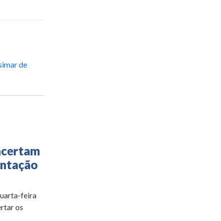
simar de
acertam
antação
quarta-feira
rtar os