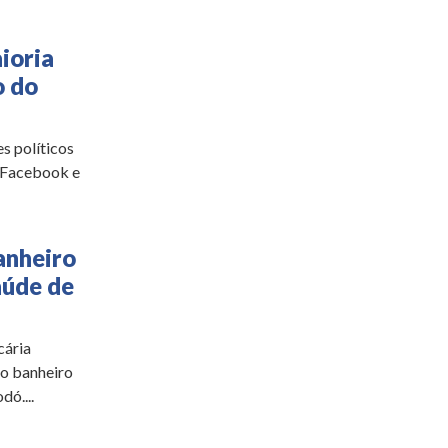
ioria
o do
s políticos
o Facebook e
anheiro
aúde de
cária
 o banheiro
ó....