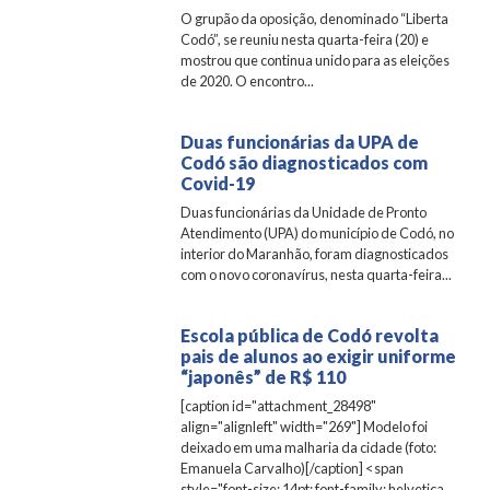
O grupão da oposição, denominado “Liberta
Codó”, se reuniu nesta quarta-feira (20) e
mostrou que continua unido para as eleições
de 2020. O encontro...
Duas funcionárias da UPA de
Codó são diagnosticados com
Covid-19
Duas funcionárias da Unidade de Pronto
Atendimento (UPA) do município de Codó, no
interior do Maranhão, foram diagnosticados
com o novo coronavírus, nesta quarta-feira...
Escola pública de Codó revolta
pais de alunos ao exigir uniforme
“japonês” de R$ 110
[caption id="attachment_28498"
align="alignleft" width="269"] Modelo foi
deixado em uma malharia da cidade (foto:
Emanuela Carvalho)[/caption] <span
style="font-size: 14pt; font-family: helvetica,