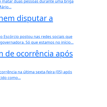
 de matar duas pessoas durante uma briga
ário...
nem disputar a
 Escórcio postou nas redes sociais que
overnadora. Só que estamos no início...
im de ocorrência após
orrência na última sexta-feira (05) após
cido como...