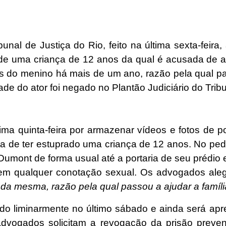
nal de Justiça do Rio, feito na última sexta-feira
o de uma criança de 12 anos da qual é acusada de
s do menino há mais de um ano, razão pela qual pa
ade do ator foi negado no Plantão Judiciário do Trib
ima quinta-feira por armazenar vídeos e fotos de por
ta de ter estuprado uma criança de 12 anos. No p
umont de forma usual até a portaria de seu prédio
 sem qualquer conotação sexual. Os advogados al
 da mesma, razão pela qual passou a ajudar a famíli
o liminarmente no último sábado e ainda será apr
 advogados solicitam a revogação da prisão prev