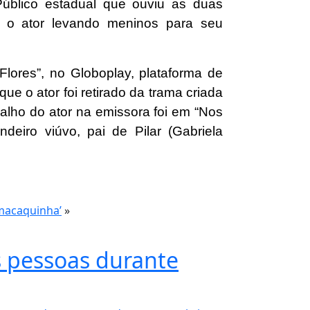
úblico estadual que ouviu as duas
o o ator levando meninos para seu
lores”, no Globoplay, plataforma de
ue o ator foi retirado da trama criada
balho do ator na emissora foi em “Nos
deiro viúvo, pai de Pilar (Gabriela
‘macaquinha’
»
s pessoas durante