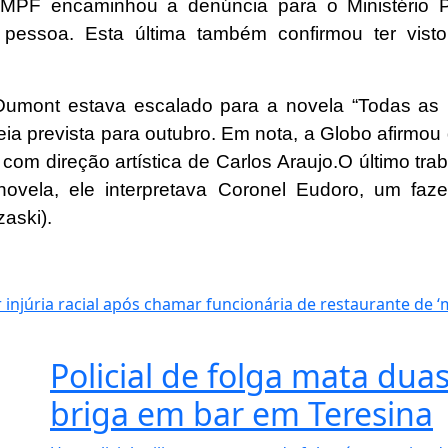
 MPF encaminhou a denúncia para o Ministério P
 pessoa. Esta última também confirmou ter vist
umont estava escalado para a novela “Todas as F
a prevista para outubro. Em nota, a Globo afirmou q
com direção artística de Carlos Araujo.O último tra
vela, ele interpretava Coronel Eudoro, um fazen
aski).
 injúria racial após chamar funcionária de restaurante de 
Policial de folga mata dua
briga em bar em Teresina