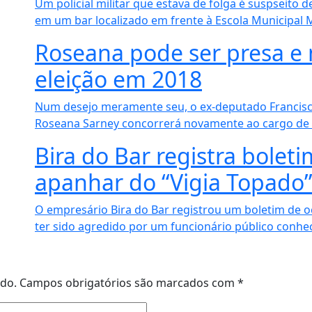
Um policial militar que estava de folga é suspseito
em um bar localizado em frente à Escola Municipal M
Roseana pode ser presa e 
eleição em 2018
Num desejo meramente seu, o ex-deputado Francisco
Roseana Sarney concorrerá novamente ao cargo de g
Bira do Bar registra bolet
apanhar do “Vigia Topado”
O empresário Bira do Bar registrou um boletim de oc
ter sido agredido por um funcionário público conhe
ado.
Campos obrigatórios são marcados com
*