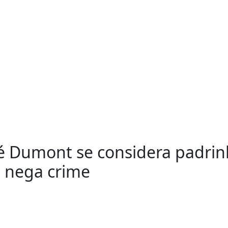
sé Dumont se considera padri
e nega crime