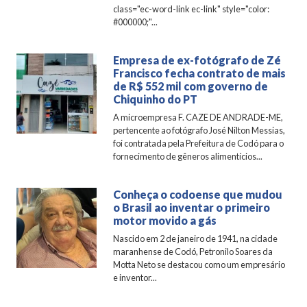
class="ec-word-link ec-link" style="color:
#000000;"...
Empresa de ex-fotógrafo de Zé
Francisco fecha contrato de mais
de R$ 552 mil com governo de
Chiquinho do PT
A microempresa F. CAZE DE ANDRADE-ME,
pertencente ao fotógrafo José Nilton Messias,
foi contratada pela Prefeitura de Codó para o
fornecimento de gêneros alimentícios...
Conheça o codoense que mudou
o Brasil ao inventar o primeiro
motor movido a gás
Nascido em 2 de janeiro de 1941, na cidade
maranhense de Codó, Petronilo Soares da
Motta Neto se destacou como um empresário
e inventor...