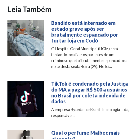
Leia Também
Bandido está internado em
estado grave após ser
brutalmente espancado por
furtar loja em Codó
O Hospital Geral Municipal (HGM) está
tentando localizar os parentes de um
criminoso que foi brutalmente espancado na
noite desta sexta-feira (29). Ele foi...
TikTok é condenado pela Justiça
do MA a pagar R$ 500 a usuários
no Brasil por coleta indevida de
dados
A empresa Bytedance Brasil Tecnologia Ltda,
responsável...
Qual o perfume Malbec mais
atraente?