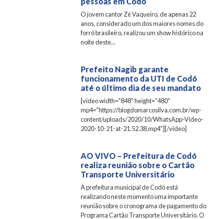
pessoas em Codó
O jovem cantor Zé Vaqueiro, de apenas 22
anos, considerado um dos maiores nomes do
forró brasileiro, realizou um show histórico na
noite deste...
Prefeito Nagib garante
funcionamento da UTI de Codó
até o último dia de seu mandato
[video width="848" height="480"
mp4="https://blogdomarcosilva.com.br/wp-
content/uploads/2020/10/WhatsApp-Video-
2020-10-21-at-21.52.38.mp4"][/video]
AO VIVO – Prefeitura de Codó
realiza reunião sobre o Cartão
Transporte Universitário
A prefeitura municipal de Codó está
realizando neste momento uma importante
reunião sobre o cronograma de pagamento do
Programa Cartão Transporte Universitário. O