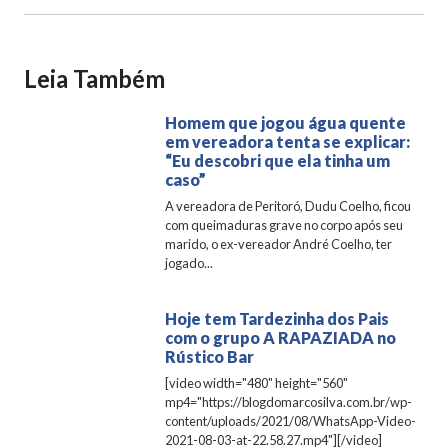
Leia Também
Homem que jogou água quente
em vereadora tenta se explicar:
“Eu descobri que ela tinha um
caso”
A vereadora de Peritoró, Dudu Coelho, ficou
com queimaduras grave no corpo após seu
marido, o ex-vereador André Coelho, ter
jogado...
Hoje tem Tardezinha dos Pais
com o grupo A RAPAZIADA no
Rústico Bar
[video width="480" height="560"
mp4="https://blogdomarcosilva.com.br/wp-
content/uploads/2021/08/WhatsApp-Video-
2021-08-03-at-22.58.27.mp4"][/video]