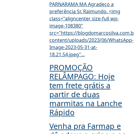
PARNARAMA MA Agradeço a
preferência Sr. Raimundo. <img
class="aligncenter size-full wp-
image-108380"
src="https://blogdomarcosilva.com.b
content/uploads/2023/06/WhatsApp-
Image-2023-05-31-at-
18.21.54.jpeg"...
PROMOÇÃO
RELÂMPAGO: Hoje
tem frete grátis a
partir de duas
marmitas na Lanche
Rápido
Venha pra Farmap e