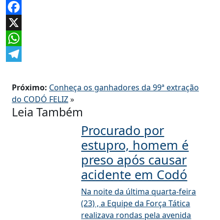
Facebook
X
WhatsApp
Telegram
Próximo:
Conheça os ganhadores da 99ª extração
do CODÓ FELIZ
»
Leia Também
Procurado por
estupro, homem é
preso após causar
acidente em Codó
Na noite da última quarta-feira
(23) , a Equipe da Força Tática
realizava rondas pela avenida