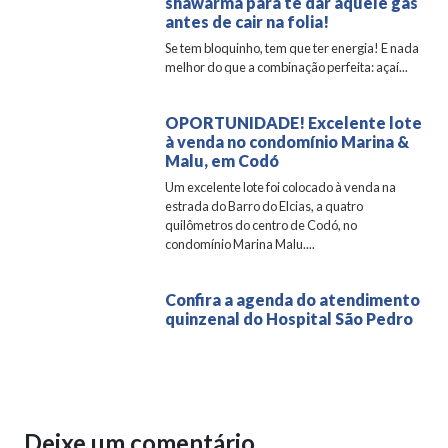
shawarma para te dar aquele gás
antes de cair na folia!
Se tem bloquinho, tem que ter energia! E nada
melhor do que a combinação perfeita: açaí...
OPORTUNIDADE! Excelente lote
à venda no condomínio Marina &
Malu, em Codó
Um excelente lote foi colocado à venda na
estrada do Barro do Elcias, a quatro
quilômetros do centro de Codó, no
condomínio Marina Malu....
Confira a agenda do atendimento
quinzenal do Hospital São Pedro
Deixe um comentário